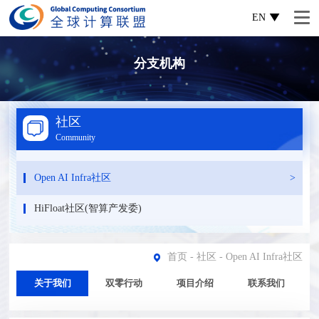
EN
分支机构
社区
Community
Open AI Infra社区
HiFloat社区(智算产发委)
首页
-
社区
-
Open AI Infra社区
关于我们
双零行动
项目介绍
联系我们