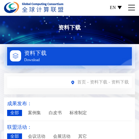
EN
资料下载
资料下载
Download
首页
-
资料下载
- 资料下载
成果发布：
全部
案例集
白皮书
标准制定
联盟活动：
全部
会议活动
会展活动
其它