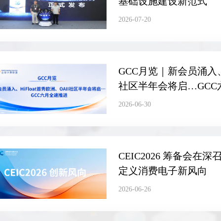
基础设施建设新范式
2026-07-20
GCC月览｜新会员涌入、H
社区半年会将启…GCC
2026-06-30
CEIC2026 筹备会
定义消费电子新风向
2026-06-26