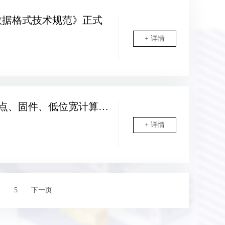
t8数据格式技术规范》正式
+ 详情
超节点、固件、低位宽计算…
+ 详情
5
下一页