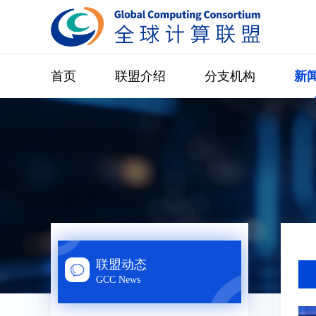
首页
联盟介绍
分支机构
新
联盟动态
GCC News