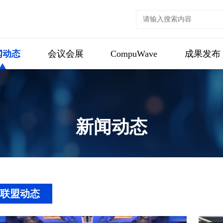
闻动态
会议会展
CompuWave
成果发布
新闻动态
联盟动态