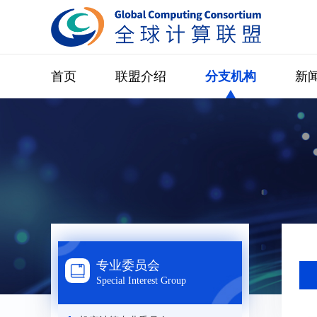
首页
联盟介绍
分支机构
新
专业委员会
Special Interest Group