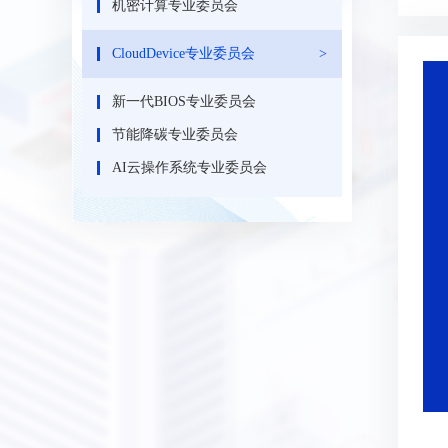
机密计算专业委员会
CloudDevice专业委员会
新一代BIOS专业委员会
节能降碳专业委员会
AI云操作系统专业委员会