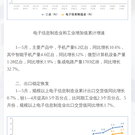
电子信息制造业和工业增加值累计增速
1—5月，主要产品中，手机产量6.2亿台，同比增长10.6%，
其中智能手机产量4.6亿台，同比增长12%；微型计算机设备产量
1.28亿台，同比增长1.9%；集成电路产量1703亿块，同比增长
32.7%。
二、出口稳定恢复
1—5月，规模以上电子信息制造业累计出口交货值同比增长
0.7%，较1—4月提高0.5个百分点，比同期工业低2.3个百分点。5
月份，规模以上电子信息制造业出口交货值同比增长1.7%。