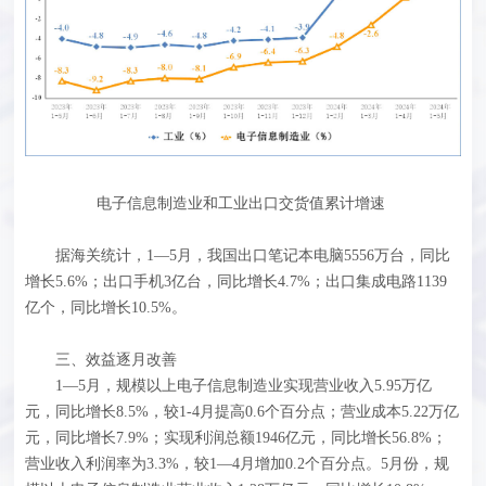
电子信息制造业和工业出口交货值累计增速
据海关统计，1—5月，我国出口笔记本电脑5556万台，同比
增长5.6%；出口手机3亿台，同比增长4.7%；出口集成电路1139
亿个，同比增长10.5%。
三、效益逐月改善
1—5月，规模以上电子信息制造业实现营业收入5.95万亿
元，同比增长8.5%，较1-4月提高0.6个百分点；营业成本5.22万亿
元，同比增长7.9%；实现利润总额1946亿元，同比增长56.8%；
营业收入利润率为3.3%，较1—4月增加0.2个百分点。5月份，规