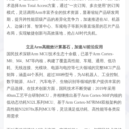
术选择Arm Total Access方案，通过“一次订阅、多次使用”的订阅
模式，灵活调用Arm丰富齐全的技术资源，显著缩短产品研发周
期，提升跨性能层级产品的差异化竞争力，加速推进在AI、机器
人、边缘计算、智算中心、车规电子等新兴垂直场景的芯片产品
布局，实现敏捷创新与高效落地，抢占AI时代先机。
立足Arm高能效计算基石，加速AI前沿应用
国民技术深耕Arm MCU技术生态十余载，已基于Arm Cortex-
M0、M4、M7等内核，构建了覆盖高性能、车规、通用、低功
耗、无线连接、光模块、电源与电控等七大领域的完整MCU产品
矩阵，涵盖44个系列、超过300种型号，为AI机器人、工业控制、
数字能源、AIoT、汽车电子、生物识别等领域的客户提供丰富的
产品选择。在技术创新方面，国民技术不断突破：2019年采
用
40nm工艺平台研制MCU，并相继推出基于Arm Cortex-M4F内核的
低动态功耗N32L系列MCU、基于Arm Cortex-M7和M4双核架构的
高性能N32H78x系列MCU等，灵活满足低功耗、高性能等各类应
用需求