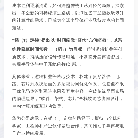
成本红利逐渐消退，如何跨越传统工艺路径的局限，探索
出一条全新的可持续演进路线，以满足当下呈指数级攀升
的计算性能需求，已成为全球半导体行业亟待攻克的共同
难题。
“韬
（τ）
定律”提出以“时间缩微”替代“几何缩微”，以系
统性降低
时间常数
（韬τ）为目标
，
通过逻辑折叠等创
新技术，持续压缩信号传播时延，不断提升晶体管密度，
实现半导体与电子系统的持续演进。
具体来看，逻辑折叠等核心技术，构建了贯穿器件、电
路、芯片到系统层面的多层级协同优化体系。包括但不限
于优化晶体管和互连电阻及寄生电容，突破传统平面布局
的物理边界，“软件、架构、芯片”全栈软硬芯协同设计，
重构计算系统互联协议等。
华为公司表示，在韬（τ）定律的路径下，期待与全球科
学家、工程师和产业伙伴紧密合作，共同推动半导体与电
子产业持续发展。