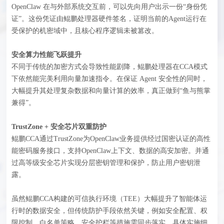
OpenClaw 在与外部系统交互前，可以先向用户出示一份“身份凭
证”。这份凭证由鲲鹏处理器硬件签名，证明当前的Agent运行在
受保护的机密域中，且核心程序逻辑未被篡改。
安全算力性能飞跃提升
不同于传统的加密方式会导致性能剧降，鲲鹏处理器在CCA模式
下依然能完美利用向量加速指令。在保证 Agent 安全性的同时，
大幅提升其处理复杂数据和向量计算的效率，真正做到“鱼与熊掌
兼得”。
TrustZone + 安全芯片双重防护
鲲鹏CCA通过TrustZone为OpenClaw业务提供经过国密认证的高性
能密码服务接口，支持OpenClaw上下文、数据的高安加密。并通
过高等级安全芯片实现分层密钥管理和保护，防止用户密钥泄
露。
虽然鲲鹏CCA构建的可信执行环境（TEE）大幅提升了智能体运
行时的数据安全，但传统防护手段依然关键，例如安全配置、权
限控制、白名单策略、安全护栏等措施需同步落实，具体实施细