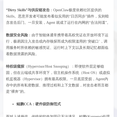
“Dirty Skills”与供应链攻击
：OpenClaw极度依赖社区提供的
Skills。恶意开发者可能发布看似实用的“日历同步”插件，实则暗
含攻击后门。一旦安装，Agent 就成了运行在内网的“合法间谍”。
数据安全风险
：由于智能体通常携带着高权凭证在开放环境下运
行，极易因注入攻击或内存嗅探而成为权限滥用的‘突破口’，调
用服务时所依赖的敏感凭证、运行时上下文以及长期记忆都面临
着数据泄露的风险。
特权级窥探
（Hypervisor/Host Snooping）：即便软件层足够稳
固，但在云端或共享环境下，宿主机操作系统（Host OS）或虚拟
机监视器（Hypervisor）拥有最高权限。一旦底层受损，Agent内
存中的所有私密数据、推理过程和上下文数据，对攻击者而言都
是“裸奔”的。
鲲鹏CCA：硬件级防御范式
面对上述挑战，传统的软件加固已无法满足。鲲鹏(Kunpeng)处理