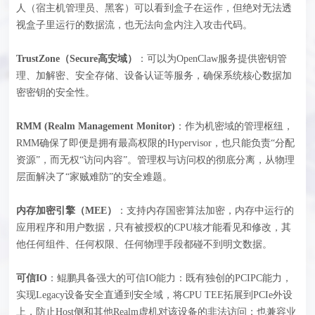
人（宿主机管理员、黑客）可以看到盒子在运作，但绝对无法透
视盒子里运行的数据流，也无法向盒内注入攻击代码。
TrustZone（Secure高安域）
：可以为OpenClaw服务提供密钥管
理、加解密、安全存储、设备认证等服务，确保系统核心数据加
密密钥的安全性。
RMM (Realm Management Monitor)
：作为机密域的管理枢纽，
RMM确保了即便是拥有最高权限的Hypervisor，也只能负责“分配
资源”，而无权“访问内容”。管理权与访问权的彻底分离，从物理
层面解决了“家贼难防”的安全难题。
内存加密引擎（MEE）
：支持内存国密算法加密，内存中运行的
应用程序和用户数据，只有被授权的CPU核才能看见和修改，其
他任何组件、任何权限、任何物理手段都碰不到明文数据。
可信IO
：鲲鹏具备强大的可信IO能力：既有独创的PCIPC能力，
实现Legacy设备安全直通到安全域，将CPU TEE拓展到PCIe外设
上，防止Host侧和其他Realm虚机对该设备的非法访问；也兼容业