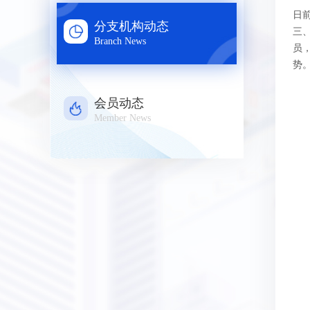
日前
分支机构动态
三
Branch News
员，
势
会员动态
Member News