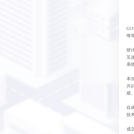
GC
维
研讨
互
系
本
共识
观
自成
技
成