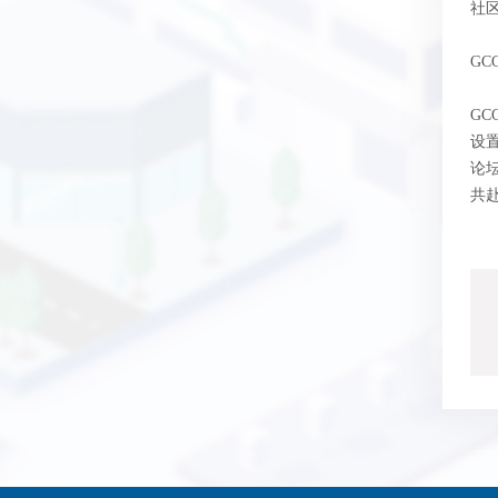
社区
GC
GC
设置
论
共