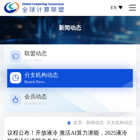
EN
新闻动态
联盟动态
GCC News
分支机构动态
Branch News
会员动态
Member News
首页
-
新闻动态
-
分支机构动态
议程公布！开放液冷 激活AI算力潜能，2025液冷