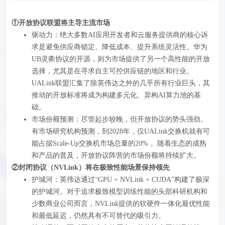
①开放协议联盟将主导主流市场
驱动力：绝大多数AI应用开发者和云服务提供商的核心诉
求是避免供应商锁定、降低成本、提升系统灵活性。华为
UB灵衢协议的开源，则为市场提供了另一个高性能的开放
选择，尤其是在寻求自主可控供应链的地区和行业。
UALink联盟汇集了除英伟达之外的几乎所有行业巨头，其
推动的开放标准将成为构建多元化、异构AI算力池的基
础。
市场份额预测：尽管起步较晚，但开放协议的势头强劲。
有市场研究机构预测，到2028年，仅UALink交换机就有可
能占据Scale-Up交换机市场总量的20% 。随着生态的成熟
和产品的普及，开放协议阵营的市场份额将持续扩大。
②封闭协议（NVLink）将在极致性能场景保持领先
护城河：英伟达通过“GPU + NVLink + CUDA”构建了极深
的护城河。对于追求极致模型训练性能的头部科研机构和
少数商业公司而言，NVLink提供的软硬件一体化最优性能
和最低延迟，仍然具有不可替代的吸引力。