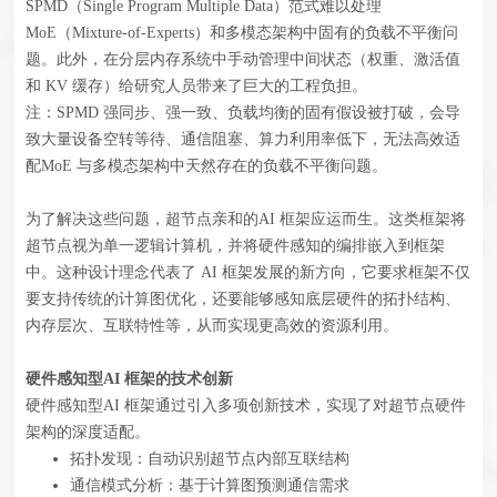
SPMD（Single Program Multiple Data）范式难以处理
MoE（Mixture-of-Experts）和多模态架构中固有的负载不平衡问
题。此外，在分层内存系统中手动管理中间状态（权重、激活值
和 KV 缓存）给研究人员带来了巨大的工程负担。
注：SPMD 强同步、强一致、负载均衡的固有假设被打破，会导
致大量设备空转等待、通信阻塞、算力利用率低下，无法高效适
配MoE 与多模态架构中天然存在的负载不平衡问题。
为了解决这些问题，超节点亲和的AI 框架应运而生。这类框架将
超节点视为单一逻辑计算机，并将硬件感知的编排嵌入到框架
中。这种设计理念代表了 AI 框架发展的新方向，它要求框架不仅
要支持传统的计算图优化，还要能够感知底层硬件的拓扑结构、
内存层次、互联特性等，从而实现更高效的资源利用。
硬件感知型AI 框架的技术创新
硬件感知型AI 框架通过引入多项创新技术，实现了对超节点硬件
架构的深度适配。
拓扑发现：自动识别超节点内部互联结构
通信模式分析：基于计算图预测通信需求