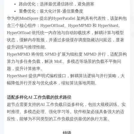
路由优化：选择最优通信路径，避免拥塞
重叠优化：最大化计算-通信重叠度
华为的MindSpore 提出的HyperParallel 架构具有代表性，该架构包
含三个核心组件：HyperOffload、HyperMPMD 和 HyperShard。
HyperOffload 依托统一内存池与自动卸载技术，解耦计算与模型
状态，缓解内存瓶颈，并通过多级缓存调度隐藏访问延迟，显著
提升训练与推理性能。
HyperMPMD 将传统 SPMD 扩展为细粒度 MPMD 并行，适配异构
算力与多任务负载，解决 MoE、多模态等场景的负载不平衡问
题，提升计算效率。
HyperShard 提供声明式编程接口，解耦算法逻辑与并行策略，大
幅降低并行开发与优化成本，缩短算法落地周期。
适配多样化AI 工作负载的技术路径
超节点需要支持的AI 工作负载日益多样化，包括大规模训练、实
时推理、多模态处理、强化学习等。软件框架必须具备强大的适
应性，能够为不同类型的工作负载提供最优的执行方案。
结语