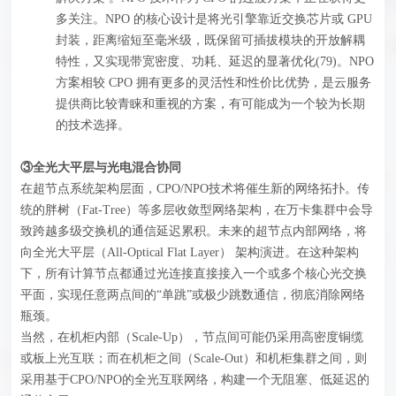
多关注。NPO 的核心设计是将光引擎靠近交换芯片或 GPU
封装，距离缩短至毫米级，既保留可插拔模块的开放解耦
特性，又实现带宽密度、功耗、延迟的显著优化(79)。NPO
方案相较 CPO 拥有更多的灵活性和性价比优势，是云服务
提供商比较青睐和重视的方案，有可能成为一个较为长期
的技术选择。
③全光大平层与光电混合协同
在超节点系统架构层面，CPO/NPO技术将催生新的网络拓扑。传
统的胖树（Fat-Tree）等多层收敛型网络架构，在万卡集群中会导
致跨越多级交换机的通信延迟累积。未来的超节点内部网络，将
向全光大平层（All-Optical Flat Layer）‍ 架构演进。在这种架构
下，所有计算节点都通过光连接直接接入一个或多个核心光交换
平面，实现任意两点间的“单跳”或极少跳数通信，彻底消除网络
瓶颈。
当然，在机柜内部（Scale-Up），节点间可能仍采用高密度铜缆
或板上光互联；而在机柜之间（Scale-Out）和机柜集群之间，则
采用基于CPO/NPO的全光互联网络，构建一个无阻塞、低延迟的