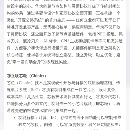
建设中的决心。华为的超节点架构与灵衢协议打破了传统封闭架
构的格局，通过将硬件设计和互联协议全面开源，正在构建一个
类似 "开源公路系统" 的算力生态 —— 任何企业都可以基于公开
标准开发兼容产品，无需担心被单一供应商锁定。华为不仅开放
了灵衢协议，还全面开放了超节点基础硬件，包括 NPU 模组、风
冷刀片、液冷刀片、AI 标卡、CPU 主板和级联卡等不同形态的硬
件，方便客户和伙伴进行增量开发。关键部件解耦是开放架构的
核心特征，使得各子系统可独立选型、独立升级、独立优化，避
免”牵一发而动全身”的系统性风险。
③互联芯粒（Chiplet）
芯粒（Chiplet）技术是实现硬件开放与解耦的底层物理基础。传
统单片系统（SoC）将所有功能集成在一块芯片上，设计复杂、
成本高昂且灵活性差。芯粒技术则反其道而行之，将复杂的芯片
功能拆分为多个独立的、功能专一的小芯片模块（即芯粒），再
通过先进的封装技术将它们集成在一起 。
功能解耦：计算、I/O、存储控制等不同功能可以被制作成
独立的芯粒 。例如，可以将负责数据互联的I/O功能从主计