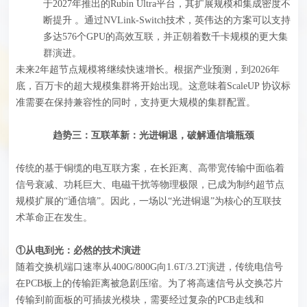
于2027年推出的Rubin Ultra平台，其扩展规模和集成密度不
断提升 。通过NVLink-Switch技术，英伟达的方案可以支持
多达576个GPU的高效互联，并正朝着数千卡规模的更大集
群演进。
未来2年超节点规模将继续快速增长。根据产业预测，到2026年
底，百万卡的超大规模集群将开始出现。这意味着ScaleUP 协议标
准需要在保持兼容性的同时，支持更大规模的集群配置。
趋势三：互联革新：光进铜退，破解通信墙瓶颈
传统的基于铜缆的电互联方案，在长距离、高带宽传输中面临着
信号衰减、功耗巨大、电磁干扰等物理极限，已成为制约超节点
规模扩展的“通信墙”。因此，一场以“光进铜退”为核心的互联技
术革命正在发生。
①从电到光：必然的技术演进
随着交换机端口速率从400G/800G向1.6T/3.2T演进，传统电信号
在PCB板上的传输距离被急剧压缩。为了将高速信号从交换芯片
传输到前面板的可插拔光模块，需要经过复杂的PCB走线和