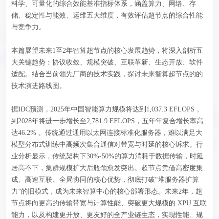
科学、可量化的综合效能基准指标体系，涵盖算力、网络、存
储、稳定性与能效、运维五大维度，有效评估超节点的综合性能
与竞争力。
本篇展望未来1至2年智算超节点的核心发展趋势，将深入剖析五
大关键趋势：协议收敛、规模突破、互联革新、生态开放、软件
适配。结合当前领先厂商的技术实践，探讨未来智算超节点的的
技术演进路线图。
据IDC预测，2025年中国智能算力规模将达到1,037.3 EFLOPS，
到2028年将进一步增长至2,781.9 EFLOPS，五年年复合增长率高
达46.2% 。传统通过通用以太网连接标准化服务器，难以满足大
模型分布式训练中高频次集合通信对带宽与时延的核心诉求。行
业分析显示，传统架构下30%-50%的算力消耗于数据传输，时延
居高不下，集群规模扩大后瓶颈愈发突出。超节点凭借高密度集
成、高速互联、全局协同的核心优势，彻底打破“堆服务器扩算
力”的旧模式，成为未来智算中心的核心部署形态。未来2年，超
节点将向更高的传输带宽与计算性能、突破更大规模的 XPU 互联
能力，以及构建更开放、更友好的全产业链生态，实现性能、规