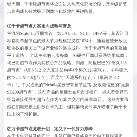
键周期，千卡级超节点将全面进入常态化部署阶段，万卡级超节
点则完成从技术验证到商业化落地的关键跨越。
①千卡超节点方案走向成熟与普及
主流的Scale-Up互联协议，如UALink、SUE、OISA等，其设计目
标都将单超节点的最大节点规模定义在1024个，随着这些开放互
联协议的相关上下游产业链的逐步成熟，为千卡超节点的普及铺
平了道路 。全球主流的云服务商、AI硬件厂商以及系统集成商，
均已将超节点作为其核心产品战略。例如，阿里巴巴的“磐久128
超节点”（UPN512 全光互连架构将4个磐久128互联）、中科曙光
的“ScaleX640超节点”、百度的“天池系列超节点（最高达512
卡）”、中兴通讯的“Nebula星云智算超节点”以及浪潮信息的“元脑
SD200超节点”，这些产品的相继发布和市场推广，标志着业界已
经普遍接受并将超节点作为AI算力交付的基本单元 。这些方案虽
然在初期规模上以数百卡为主，但其架构设计本身瞄准了向千卡
以上的平滑扩展。
②万卡超节点竞赛开启，定义下一代算力巅峰
在千卡集群普及的同时，头部厂商已经将目光投向了规模更宏