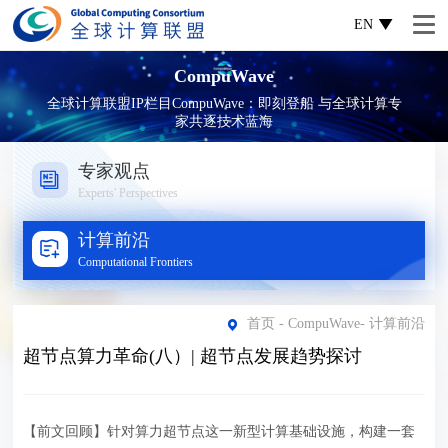
EN
CompuWave
全球计算联盟IP栏目CompuWave：即刻登船 与全球计算专
家共逐技术蓝海
专家观点
Experts' Perspectives
计算前沿
Computational Frontiers
首页
-
CompuWave
-
计算前沿
超节点算力革命(八）| 超节点发展趋势探讨
【前文回顾】针对算力超节点这一新型计算基础设施，构建一套