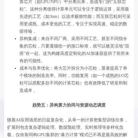
算芯片（如GPU/NPU）中分离出来，形成专门的“互联芯
粒”。这种分离使得计算单元可以专注于逻辑运算，采用最
先进的工艺（如3nm）以追求极致性能；而互联芯粒则可采
用更成熟、成本更低的工艺，专注于实现高速、稳定的数
据传输 。
异构集成：来自不同厂商、采用不同工艺、甚至不同指令
集的芯粒，只要遵循统一的接口标准，就可以被灵活地“混
搭”在一起。这为构建高度定制化的AI加速器提供了前所未
有的可能性。
成本与良率优化：将大芯片拆分为小芯粒，显著提高了单
个模块的制造良率。同时，功能复用（如一个成熟的I/O芯
粒可以搭配多款不同的计算芯粒）也有效降低了研发和制
造成本 。
趋势五：异构算力协同与资源动态调度
随着AI应用场景的日益复杂化，从单一的计算密集型训练任务，
扩展到包含复杂逻辑处理、数据预处理、实时推理等多样化负
载，仅依靠同构GPU集群的“暴力计算”模式已不再是最高效的解