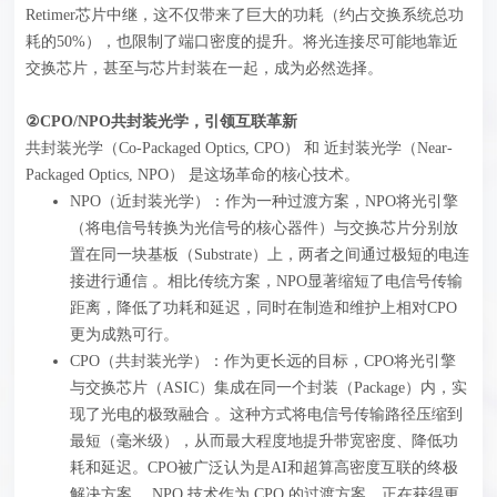
Retimer芯片中继，这不仅带来了巨大的功耗（约占交换系统总功
耗的50%），也限制了端口密度的提升。将光连接尽可能地靠近
交换芯片，甚至与芯片封装在一起，成为必然选择。
②CPO/NPO共封装光学，引领互联革新
共封装光学（Co-Packaged Optics, CPO）‍ 和 近封装光学（Near-
Packaged Optics, NPO）‍ 是这场革命的核心技术。
NPO（近封装光学）‍：作为一种过渡方案，NPO将光引擎
（将电信号转换为光信号的核心器件）与交换芯片分别放
置在同一块基板（Substrate）上，两者之间通过极短的电连
接进行通信 。相比传统方案，NPO显著缩短了电信号传输
距离，降低了功耗和延迟，同时在制造和维护上相对CPO
更为成熟可行。
CPO（共封装光学）‍：作为更长远的目标，CPO将光引擎
与交换芯片（ASIC）集成在同一个封装（Package）内，实
现了光电的极致融合 。这种方式将电信号传输路径压缩到
最短（毫米级），从而最大程度地提升带宽密度、降低功
耗和延迟。CPO被广泛认为是AI和超算高密度互联的终极
解决方案 。NPO 技术作为 CPO 的过渡方案，正在获得更