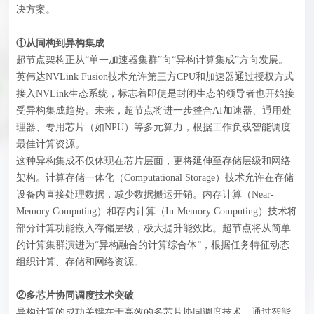
决方案。
①从同构到异构集成
超节点架构正从“单一加速器集群”向“异构计算集成”方向发展。
英伟达NVLink Fusion技术允许第三方CPU和加速器通过授权方式
接入NVLink生态系统，标志着即使是封闭生态的领导者也开始接
受异构集成趋势。未来，超节点将进一步整合AI加速器、通用处
理器、专用芯片（如NPU）等多元算力，根据工作负载智能调度
最佳计算资源。
这种异构集成不仅体现在芯片层面，更将延伸至存储层级和网络
架构。计算存储一体化（Computational Storage）技术允许在存储
设备内直接处理数据，减少数据搬运开销。内存计算（Near-
Memory Computing）和存内计算（In-Memory Computing）技术将
部分计算功能嵌入存储层级，极大提升能效比。超节点将从简单
的计算集群演进为“异构融合的计算综合体”，根据任务特征动态
组织计算、存储和网络资源。
②多芯片协同调度技术突破
异构计算的成功关键在于高效的多芯片协同调度技术。通过智能