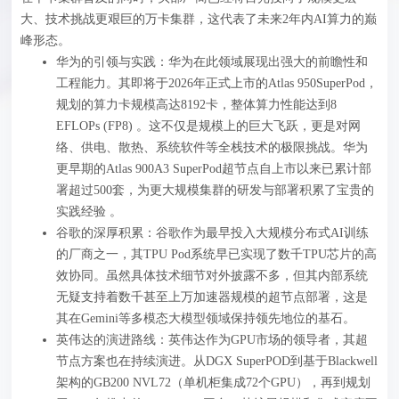
大、技术挑战更艰巨的万卡集群，这代表了未来2年内AI算力的巅
峰形态。
华为的引领与实践：华为在此领域展现出强大的前瞻性和
工程能力。其即将于2026年正式上市的Atlas 950SuperPod，
规划的算力卡规模高达8192卡，整体算力性能达到8
EFLOPs (FP8) 。这不仅是规模上的巨大飞跃，更是对网
络、供电、散热、系统软件等全栈技术的极限挑战。华为
更早期的Atlas 900A3 SuperPod超节点自上市以来已累计部
署超过500套，为更大规模集群的研发与部署积累了宝贵的
实践经验 。
谷歌的深厚积累：谷歌作为最早投入大规模分布式AI训练
的厂商之一，其TPU Pod系统早已实现了数千TPU芯片的高
效协同。虽然具体技术细节对外披露不多，但其内部系统
无疑支持着数千甚至上万加速器规模的超节点部署，这是
其在Gemini等多模态大模型领域保持领先地位的基石。
英伟达的演进路线：英伟达作为GPU市场的领导者，其超
节点方案也在持续演进。从DGX SuperPOD到基于Blackwell
架构的GB200 NVL72（单机柜集成72个GPU），再到规划