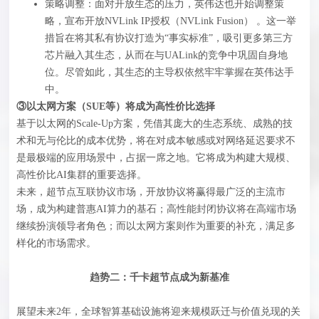
策略调整：面对开放生态的压力，英伟达也开始调整策
略，宣布开放NVLink IP授权（NVLink Fusion） 。这一举
措旨在将其私有协议打造为“事实标准”，吸引更多第三方
芯片融入其生态，从而在与UALink的竞争中巩固自身地
位。尽管如此，其生态的主导权依然牢牢掌握在英伟达手
中。
③以太网方案（SUE等）将成为高性价比选择
基于以太网的Scale-Up方案，凭借其庞大的生态系统、成熟的技
术和无与伦比的成本优势，将在对成本敏感或对网络延迟要求不
是最极端的应用场景中，占据一席之地。它将成为构建大规模、
高性价比AI集群的重要选择。
未来，超节点互联协议市场，开放协议将赢得最广泛的主流市
场，成为构建普惠AI算力的基石；高性能封闭协议将在高端市场
继续扮演领导者角色；而以太网方案则作为重要的补充，满足多
样化的市场需求。
趋势二：千卡超节点成为新基准
展望未来2年，全球智算基础设施将迎来规模跃迁与价值兑现的关