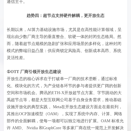
通信主干。
趋
势四：超节点支持硬件解耦，更开放生态
长期以来，AI算力基础设施市场，尤其是在高性能计算领域，呈
现出由少数厂商主导的垂直整合、软硬一体的封闭生态格局。然
而，随着超节点规模的急剧扩张和应用场景的多样化，这种封闭
模式的弊端日益凸显：供应商锁定风险高、创新成本高昂、系统
灵活性差。
①OTT 厂商引领开放生态建设
开放生态的核心诉求在于打破单一厂商的技术垄断，通过标准
化、模块化的方式，为产业链各环节的参与者提供更广阔的创新
空间和市场机会。腾讯的ETH-X开放超节点方案、字节跳动的大
禹超节点等，都是大型互联网公司基于自身业务需求，推动基础
设施开放化的典型实践 。Meta在开放生态建设方面走在最前列，
其推出OCP加速模型（OAM），实现了系统中内存、计算、网络
部件的全面解耦，使每一项都可以独立地进行扩展。OAM 标准允
许 AMD、 Nvidia 和GraphCore 等多家厂商在统一规范上开发解决