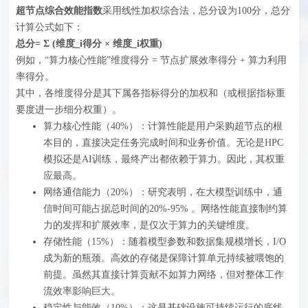
超节点综合效能指数
采用线性加权综合法，总分设为100分，总分
计算公式如下：
总分= Σ (维度_i得分 × 维度_i权重)
例如，“算力核心性能”维度得分 = 节点扩展效率得分 + 算力利用
率得分。
其中，各维度得分是其下属各指标得分的加权和（或根据指标重
要度进一步细分权重）。
算力核心性能（40%）‍：计算性能是用户采购超节点的根
本目的，直接决定任务完成时间和业务价值。无论是HPC
模拟还是AI训练，最终产出都依赖于算力。因此，其权重
应最高。
网络通信能力（20%）‍：研究表明，在大模型训练中，通
信时间可能占据总时间的20%-95% 。网络性能直接制约算
力的发挥和扩展效率，是仅次于算力的关键维度。
存储性能（15%）‍：随着模型参数和数据集规模增长，I/O
成为新的瓶颈。高效的存储是保障计算单元持续被喂饱的
前提。虽然其直接计算贡献不如算力网络，但对整体工作
流效率影响巨大。
稳定性与能效（10%）‍：这是基础设施可持续运行的底线