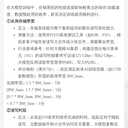
在大模型训练中，存储系统的性能直接影响检查点的保存/加载速
度、数据预处理的效率，甚至决定训练能否顺利进行。
①全局存储带宽
定义：存储系统能为整个集群提供的聚合读写吞吐能力。
测量方法：使用并行I/O基准测试工具（如IOR、FIO），模
拟多客户端并发读写大文件或小块文件，测量聚合带宽。
行业基准参考：针对大规模AI集群，有建议指出每计算单
元（SU）的读写性能要求可达读125 GBps / 写62 GBps 。
大模型应用读取带宽需求约40G，写入约20G 。
评分细则（满分7分）‍：设定满足标准AI训练负载（如175B
参数模型）所需的基准带宽 BW_base。
实测带宽≥ 1.5 * BW_base：7分
[BW_base, 1.5 * BW_base)：5分
[0.7 * BW_base, BW_base)：3分
< 0.7 * BW_base：1分
②读写时延
定义：从发起I/O请求到请求完成的时间。低延迟对于随机
读写、元数据操作和小文件访问至关重要。大模型参数实