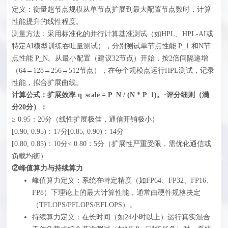
定义：衡量超节点规模从单节点扩展到最大配置节点数时，计算
性能提升的线性程度。
测量方法：采用标准化的并行计算基准测试（如HPL、HPL-AI或
特定AI模型训练吞吐量测试），分别测试单节点性能 P_1 和N节
点性能 P_N。从最小配置（建议32节点）开始，按2倍间隔递增
（64→128→256→512节点），在每个规模点运行HPL测试，记录
性能，拟合扩展曲线。
计算公式：扩展效率 η_scale = P_N / (N * P_1)。·评分细则（满
分20分）‍：
≥ 0.95：20分（线性扩展极佳，通信开销极小）
[0.90, 0.95)：17分[0.85, 0.90)：14分
[0.80, 0.85)：10分< 0.80：5分（扩展性严重受限，需优化通信或
负载均衡）
②峰值算力与持续算力
峰值算力定义：系统在特定精度（如FP64、FP32、FP16、
FP8）下理论上的最大计算性能，通常由硬件规格决定
（TFLOPS/PFLOPS/EFLOPS）。
持续算力定义：在长时间（如24小时以上）运行真实混合