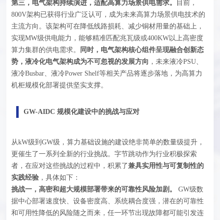
第三，电气架构持续演进，适配高算力场景供电需求。
目前，
800V架构已获得行业广泛认可，成为未来高算力场景供电技术的
主流方向。该架构可在降低线路损耗、减少铜材用量的基础上，
实现MW级供电能力，能够精准匹配兆瓦级或400KW以上高密度
算力集群的供电需求。
同时，电气架构核心组件呈现融合创新态
势，液冷化电气架构成为不可忽视的发展方向
，未来液冷PSU、
液冷Busbar
、液冷Power Shelf等相关产品将逐步落地，为高算力
机柜规模化部署提供坚实支撑。
GW-AIDC 规模化建设中的挑战与应对
从kW级到GW级，算力基础设施的建设绝非简单的数量级提升，
更催生了一系列全新的行业挑战。字节跳动作为行业积极探索
者，在应对这些挑战的过程中，积累了
兼具实用性与可复制性的
实践经验
，具体如下：
挑战一
，
高密和超大规模部署带来的可靠性风险加剧
。
GW级数
据中心部署速度快、设备密度高、系统耦合度强，潜在的可靠性
和可用性降低的风险随之而来，任一环节出现故障都可能引发连