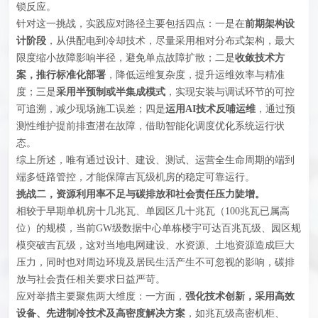
锁反应。
针对这一挑战，实践应对路径主要包括四点：一是在
前期架构设
计阶段
，从供配电到冷却技术，尽量采用相对分布式架构，最大
限度缩小故障影响半径，避免单点故障扩散；二是
收敛技术方
案，推行标准化部署
，降低运维复杂度，提升运维效率与精准
度；三是
采用半预制或半集成模式
，实现安装与调试环节的可控
可追溯，减少现场施工误差；四是
运用AI技术反哺运维
，通过预
测性维护提前排查潜在故障，借助智能化调度优化系统运行状
态。
综上所述，唯有通过设计、建设、测试、运营全生命周期的端到
端多链路管控，才能保障吉瓦级机房的稳定可靠运行。
挑战二
，
资源利用率不足与碳排放和社会责任压力陡增
。
相较于早期单机房十几兆瓦、单园区几十兆瓦（100兆瓦已属高
位）的规模，当前GW级数据中心单栋楼宇可达百兆瓦级、园区规
模突破吉瓦级，这对当地电网建设、水资源、土地资源造成巨大
压力，同时也对周边环境及居民生活产生不可忽视的影响，碳排
放与社会责任相关要求日益严苛。
应对举措主要聚焦两大维度：一方面，
强化技术创新，采用高效
设备、先进制冷技术及高密度解决方案
，如兆瓦级高密机柜、