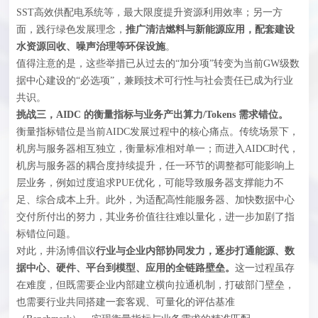
SST高效供配电系统等，最大限度提升资源利用效率；另一方
面，践行绿色发展理念，
推广清洁燃料与新能源应用，配套建设
水资源回收、噪声治理等环保设施
。
值得注意的是，这些举措已从过去的“加分项”转变为当前GW级数
据中心建设的“必选项”，兼顾技术可行性与社会责任已成为行业
共识。
挑战
三，
AIDC 的衡量指标与业务产出算力/
Tokens
需求错位
。
衡量指标错位是当前AIDC发展过程中的核心痛点。传统场景下，
机房与服务器相互独立，衡量标准相对单一；而进入AIDC时代，
机房与服务器的耦合度持续提升，任一环节的调整都可能影响上
层业务，例如过度追求PUE优化，可能导致服务器支撑能力不
足、综合成本上升。此外，为适配高性能服务器、加快数据中心
交付所付出的努力，其业务价值往往难以量化，进一步加剧了指
标错位问题。
对此，井汤博倡议
行业与企业内部协同发力，逐步打通能源、数
据中心、硬件、平台到模型、应用的全链路壁垒。
这一过程虽存
在难度，但既需要企业内部建立横向拉通机制，打破部门壁垒，
也需要行业共同搭建一套客观、可量化的评估基准