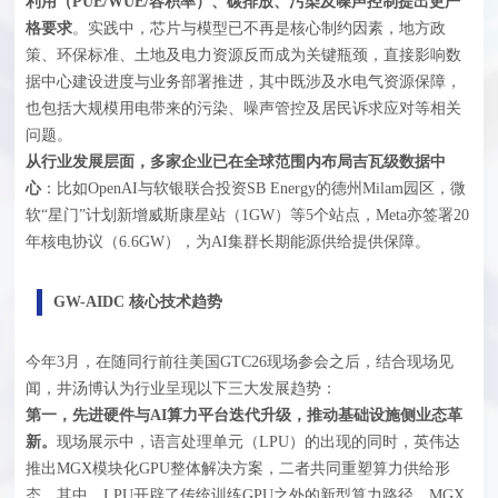
利用（PUE/WUE/容积率）、碳排放、污染及噪声控制提出更严
格要求
。实践中，芯片与模型已不再是核心制约因素，地方政
策、环保标准、土地及电力资源反而成为关键瓶颈，直接影响数
据中心建设进度与业务部署推进，其中既涉及水电气资源保障，
也包括大规模用电带来的污染、噪声管控及居民诉求应对等相关
问题。
从行业发展层面，多家企业已在全球范围内布局吉瓦级数据中
心
：比如OpenAI与软银联合投资SB Energy的德州Milam园区，微
软“星门”计划新增威斯康星站（1GW）等5个站点，Meta亦签署20
年核电协议（6.6GW），为AI集群长期能源供给提供保障。
GW-AIDC 核心技术趋势
今年3月，在随同行前往美国GTC26现场参会之后，结合现场见
闻，井汤博认为行业呈现以下三大发展趋势：
第一，先进硬件与AI算力平台迭代升级，推动基础设施侧业态革
新。
现场展示中，语言处理单元（
LPU
）的出现的同时，英伟达
推出MGX模块化GPU整体解决方案，二者共同重塑算力供给形
态。其中，LPU开辟了传统训练GPU之外的新型算力路径，MGX