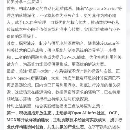
简要分享三点展望：
首先，构建AI驱动的自动化运维体系。随着“Agent as a Service”等
理念的落地深化，不仅将其作为业务产出，更将其作为核心输
入，赋予IDC自主管理、自我优化的核心能力，推动数据中心从
传统成本中心向价值创造型利润中心转型，实现运维效率与业务
价值的双重提升。
其次，探索液冷、制冷与供配电的深度融合。随着液冷Busbar等
相关技术的日趋成熟，供电系统与制冷系统的边界将进一步模
糊，二者的协同融合将成为提升GW-DC能效、优化空间利用的关
键方向，为高算力场景提供更集成、更高效的解决方案。
最后，关注“星辰与大海”，布局极端环境计算的探索与实践。正
如NV Space-1所展现的，太空、海底等极端环境的计算应用已不
再是遥远设想。国内也已开展利用湖水、海底进行冷却的相关探
索，这些场景在能源供给、数据保密等需求的驱动下，已在特定
领域逐步落地，值得行业持续关注与积极探索。
针对上述展望，结合实践经验提出三点战略应对之策：
第一，积极拥抱开放生态，主动参与Open AI Infra社区、OCP、
MGX等开放标准的建设，主动贡献技术经验与实践成果，携手行
业伙伴构建协同创新、共生共赢的产业生态。
在字节跳动的团队