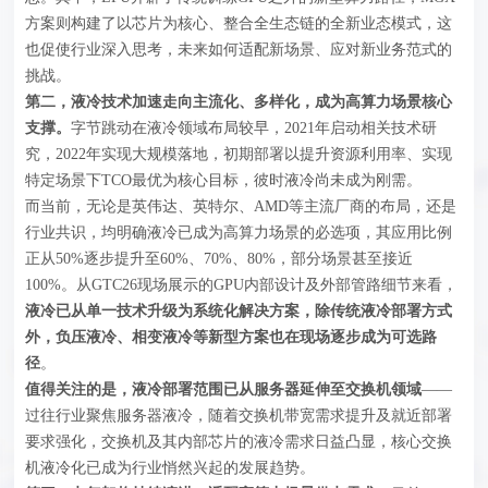
方案则构建了以芯片为核心、整合全生态链的全新业态模式，这
也促使行业深入思考，未来如何适配新场景、应对新业务范式的
挑战。
第二，液冷技术加速走向主流化、多样化，成为高算力场景核心
支撑。
字节跳动在液冷领域布局较早，2021年启动相关技术研
究，2022年实现大规模落地，初期部署以提升资源利用率、实现
特定场景下TCO最优为核心目标，彼时液冷尚未成为刚需。
而当前，无论是英伟达、英特尔、AMD等主流厂商的布局，还是
行业共识，均明确液冷已成为高算力场景的必选项，其应用比例
正从50%逐步提升至60%、70%、80%，部分场景甚至接近
100%。从GTC26现场展示的GPU内部设计及外部管路细节来看，
液冷已从单一技术升级为系统化解决方案，除传统液冷部署方式
外，负压液冷、相变液冷等新型方案也在现场逐步成为可选路
径
。
值得关注的是，液冷部署范围已从服务器延伸至交换机领域
——
过往行业聚焦服务器液冷，随着交换机带宽需求提升及就近部署
要求强化，交换机及其内部芯片的液冷需求日益凸显，核心交换
机液冷化已成为行业悄然兴起的发展趋势。