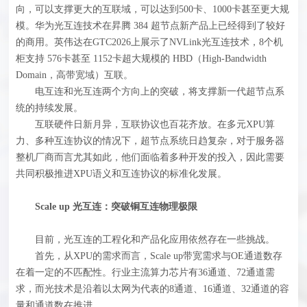
向，可以支撑更大的互联域，可以达到500卡、1000卡甚至更大规
模。华为光互连技术在昇腾 384 超节点新产品上已经得到了较好
的商用。英伟达在GTC2026上展示了NVLink光互连技术，8个机
柜支持 576卡甚至 1152卡超大规模的 HBD（High-Bandwidth
Domain，高带宽域）互联。
电互连和光互连两个方向上的突破，将支撑新一代超节点系
统的持续发展。
互联硬件日新月异，互联协议也百花齐放。在多元XPU算
力、多种互连协议的情况下，超节点系统日趋复杂，对于服务器
整机厂商而言尤其如此，他们面临着多种开发的投入，因此需要
共同积极推进XPU语义和互连协议的标准化发展。
Scale up 光互连：突破铜互连物理极限
目前，光互连的工程化和产品化应用依然存在一些挑战。
首先，从XPU的需求而言，Scale up带宽需求与OE通道数存
在着一定的不匹配性。行业主流算力芯片有36通道、72通道需
求，而光技术是沿着以太网为代表的8通道、16通道、32通道的容
量和通道数在推进。