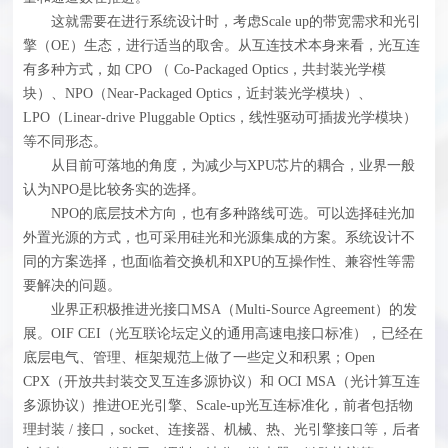
这就需要在进行系统设计时，考虑Scale up的带宽需求和光引
擎（OE）生态，进行适当的取舍。从互连技术本身来看，光互连
有多种方式，如 CPO （ Co-Packaged Optics，共封装光学模
块）、NPO（Near-Packaged Optics，近封装光学模块）、
LPO（Linear-drive Pluggable Optics，线性驱动可插拔光学模块）
等不同形态。
从目前可落地的角度，为减少与XPU芯片的耦合，业界一般
认为NPO是比较务实的选择。
NPO的底层技术方向，也有多种路线可选。可以选择硅光加
外置光源的方式，也可采用硅光和光源集成的方案。系统设计不
同的方案选择，也面临着交换机和XPU的互操作性、兼容性等需
要解决的问题。
业界正积极推进光接口MSA（Multi-Source Agreement）的发
展。OIF CEI（光互联论坛定义的通用高速电接口标准），已经在
底层电气、管理、框架规范上做了一些定义和积累；Open
CPX（开放共封装交叉互连多源协议）和 OCI MSA（光计算互连
多源协议）推进OE光引擎、Scale-up光互连标准化，前者包括物
理封装 / 接口，socket、连接器、机械、热、光引擎接口等，后者