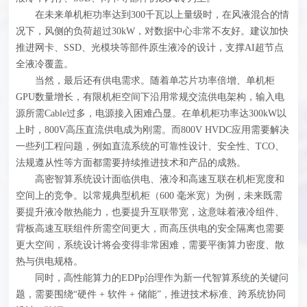
在未来单机柜功率达到300千瓦以上量级时，在风液混合的情
况下，风侧的负荷超过30kW，对数据中心非常不友好。建议加快
推进网卡、SSD、光模块等部件原生液冷的设计，支撑AI超节点
全液冷覆盖。
当然，最后还有供电需求。随着单芯片功率倍增、单机柜
GPU数量增长，有限机柜空间下沿用常规交流供电架构，输入电
源所需Cable过多，电源接入困难凸显。在单机柜功率达300kW以
上时，800V高压直流供电成为刚需。而800V HVDC应用需要解决
一些列工程问题，例如直流系统的可靠性设计、安全性、TCO、
法规遵从性等方面都需要持续推进技术和产品的成熟。
高密智算系统设计面临供电、液冷和高速互联在机柜宽度和
空间上的竞争。以常规典型机柜（600 毫米宽）为例，未来既需
要提升液冷散热能力，也要提升互联带宽，这意味着液冷组件、
背板高速互联组件所需空间更大，而高压供电的安全隔离也需要
更大空间，系统设计将会变得非常困难，需要平衡算力密度、散
热与供电规格。
同时，高性能算力的EDPp治理作为新一代智算系统的关键问
题，需要围绕“硬件 + 软件 + 储能”，推进技术标准、跨系统协同