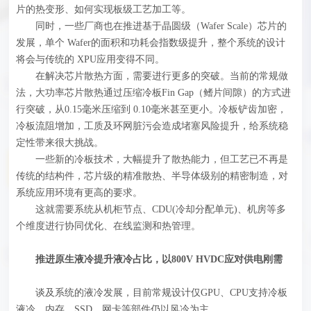
片的热变形、如何实现板级工艺加工等。
同时，一些厂商也在推进基于晶圆级（Wafer Scale）芯片的
发展，单个 Wafer的面积和功耗会指数级提升，整个系统的设计
将会与传统的 XPU应用变得不同。
在解决芯片散热方面，需要进行更多的突破。当前的常规做
法，大功率芯片散热通过压缩冷板Fin Gap（鳍片间隙）的方式进
行突破，从0.15毫米压缩到 0.10毫米甚至更小。冷板铲齿加密，
冷板流阻增加，工质及环网脏污会造成堵塞风险提升，给系统稳
定性带来很大挑战。
一些新的冷板技术，大幅提升了散热能力，但工艺已不再是
传统的结构件，芯片级的精准散热、半导体级别的精密制造，对
系统应用环境有更高的要求。
这就需要系统从机柜节点、CDU(冷却分配单元)、机房等多
个维度进行协同优化、在线监测和热管理。
推进原生液冷提升液冷占比，以800V HVDC应对供电刚需
谈及系统的液冷发展，目前常规设计仅GPU、CPU支持冷板
液冷，内存、SSD、网卡等部件仍以风冷为主。