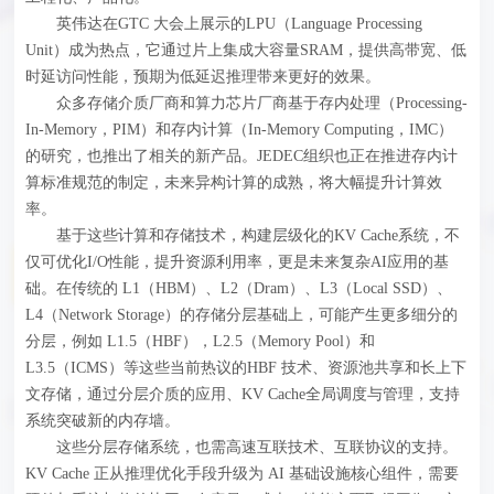
英伟达在GTC 大会上展示的LPU（Language Processing
Unit）成为热点，它通过片上集成大容量SRAM，提供高带宽、低
时延访问性能，预期为低延迟推理带来更好的效果。
众多存储介质厂商和算力芯片厂商基于存内处理（Processing-
In-Memory，PIM）和存内计算（In-Memory Computing，IMC）
的研究，也推出了相关的新产品。JEDEC组织也正在推进存内计
算标准规范的制定，未来异构计算的成熟，将大幅提升计算效
率。
基于这些计算和存储技术，构建层级化的KV Cache系统，不
仅可优化I/O性能，提升资源利用率，更是未来复杂AI应用的基
础。在传统的 L1（HBM）、L2（Dram）、L3（Local SSD）、
L4（Network Storage）的存储分层基础上，可能产生更多细分的
分层，例如 L1.5（HBF），L2.5（Memory Pool）和
L3.5（ICMS）等这些当前热议的HBF 技术、资源池共享和长上下
文存储，通过分层介质的应用、KV Cache全局调度与管理，支持
系统突破新的内存墙。
这些分层存储系统，也需高速互联技术、互联协议的支持。
KV Cache 正从推理优化手段升级为 AI 基础设施核心组件，需要