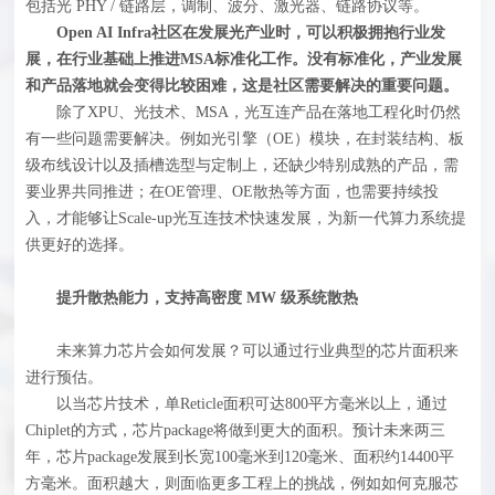
包括光 PHY / 链路层，调制、波分、激光器、链路协议等。
Open AI Infra社区在发展光产业时，可以积极拥抱行业发
展，在行业基础上推进MSA标准化工作。没有标准化，产业发展
和产品落地就会变得比较困难，这是社区需要解决的重要问题。
除了XPU、光技术、MSA，光互连产品在落地工程化时仍然
有一些问题需要解决。例如光引擎（OE）模块，在封装结构、板
级布线设计以及插槽选型与定制上，还缺少特别成熟的产品，需
要业界共同推进；在OE管理、OE散热等方面，也需要持续投
入，才能够让Scale-up光互连技术快速发展，为新一代算力系统提
供更好的选择。
提升散热能力，支持高密度 MW 级系统散热
未来算力芯片会如何发展？可以通过行业典型的芯片面积来
进行预估。
以当芯片技术，单Reticle面积可达800平方毫米以上，通过
Chiplet的方式，芯片package将做到更大的面积。预计未来两三
年，芯片package发展到长宽100毫米到120毫米、面积约14400平
方毫米。面积越大，则面临更多工程上的挑战，例如如何克服芯