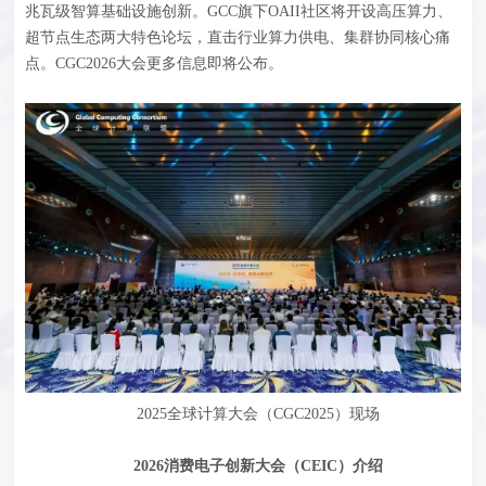
兆瓦级智算基础设施创新。GCC旗下OAII社区将开设高压算力、
超节点生态两大特色论坛，直击行业算力供电、集群协同核心痛
点。CGC2026大会更多信息即将公布。
2025全球计算大会（CGC2025）现场
2026消费电子创新大会（CEIC）介绍