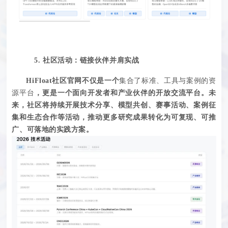
5. 社区活动：
链
接伙伴
并肩实战
HiFloat社区
官网
不仅
是一个
集合了
标准
、工具与案例的
资
源
平台
，
更
是一个面向开发者和产业伙伴的开放
交流平台。
未
来
，
社区将持续开展技术分享、模型共创、赛事活动、案例征
集和生态合作
等活动
，推动更多研究成果转化为可复现、可推
广、可落地的实践方案。