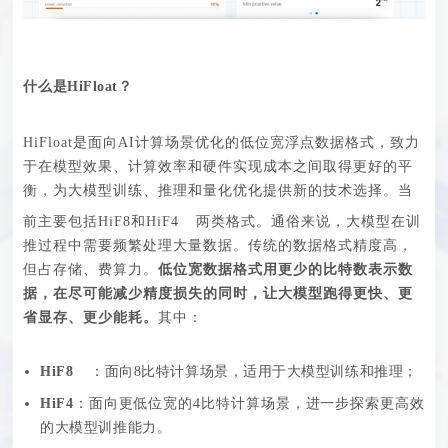
什么是
HiFloat？
HiFloat是面向AI计算场景优化的低位宽浮点数据格式，
致力
于
在模型效果、计算效率和硬件实现
成本之间取得更好的平
衡，为大模型训练、推理和量化优化提供新的技术选择。
当
前主要包括
HiF8
和
HiF4
两类格式。
通俗来说，大模型在训
推过程中需要频繁处理大量数据。传统的数据格式精度高，
但占存储
、
费
算
力
。
低位宽数据格式用更少的比特数表示数
据，在尽可能减少精度损失的同时
，
让大模型跑得更快、更
省显存、更少能耗。
其中：
HiF8
：
面向
8比特计算场景，
适
用于大模型训练和推理；
HiF4
：
面向更低位宽的
4比特计算场景，进一步探索更高效
的大模型
训推
能力。