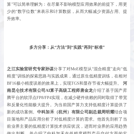
算”可以简单理解为：在尽量不影响模型应用效果的前提下，用更
少的“数字位数”来表示和计算数据，从而大幅减少资源占用、提
升效率。
多方分享：
从“方法”到“实践”再到“标准”
之江实验室研究专家孙谋
分享了对MoE模型从“混合精度”走向“低
精度”训练的探索思路与实践成果，通过原生低精度训练，在相对
BF16极小精度误差的效果上，实现TGS和显存节省大幅提升。
河
南昆仑技术有限公司AI算子高级工程师唐金龙
介绍了基于国产昇
腾平台的软浮点FP8/FP4实现，在减少硬件依赖的同时取得了带宽
和反量化性能极大提升。为当前国产算力支持低精度计算提供了
新的成功案例。
中科加禾（杭州）有限公司副总裁周明耀
结合项
目落地和产品应用分析了对低精度计算的需求。他首先剖析了当
前业界主要的低精度计算技术供应状况，进而对业界的应用趋势
做出判断，并介绍了中科加禾在低精度模型产品交付方面的实