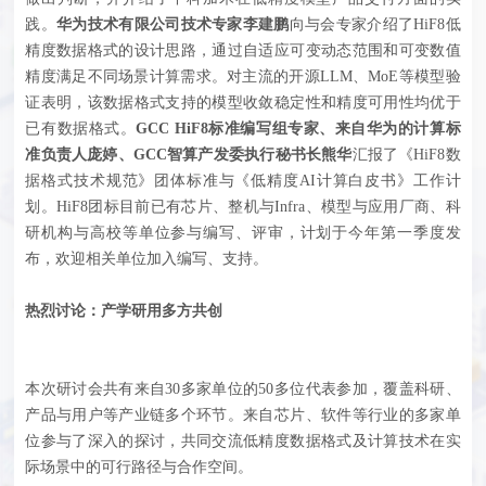
践。
华为技术有限公司技术专家李建鹏
向与会专家介绍了HiF8低
精度数据格式的设计思路，通过自适应可变动态范围和可变数值
精度满足不同场景计算需求。对主流的开源LLM、MoE等模型验
证表明，该数据格式支持的模型收敛稳定性和精度可用性均优于
已有数据格式。
GCC HiF8标准编写组专家、来自华为的计算标
准负责人庞婷、GCC智算产发委执行秘书长熊华
汇报了《HiF8数
据格式技术规范》团体标准与《低精度AI计算白皮书》工作计
划。HiF8团标目前已有芯片、整机与Infra、模型与应用厂商、科
研机构与高校等单位参与编写、评审，计划于今年第一季度发
布，欢迎相关单位加入编写、支持。
热烈讨论：
产学研用多方共创
本次研讨会共有来自30多家单位的50多位代表参加，覆盖科研、
产品与用户等产业链多个环节。来自芯片、软件等行业的多家单
位参与了深入的探讨，共同交流低精度数据格式及计算技术在实
际场景中的可行路径与合作空间。