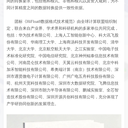
间的转换要求，包括饱和模式、非饱和模式以及舍入规则，为不
同计算精度之间的数据转换提供一致性依据。
团标《HiFloat8数据格式技术规范》由全球计算联盟组织制
定，联合来自产业界、学术界和科研机构的多家单位共同完成，
包括：华为技术有限公司、上海人工智能创新中心、科大讯飞股
份有限公司、华南理工大学、上海商汤科技开发有限公司、清华
大学、北京大学、北京航空航天大学、之江实验室、中国电子技
术标准化研究院、中国电信研究院、北京神州鲲泰信息技术有限
公司、河南昆仑技术有限公司、天翼云科技有限公司、北京中科
加禾智能科技有限公司、希奥端计算（南京）技术有限公司、深
圳市遇贤微电子计算有限公司、广州广电五舟科技股份有限公
司、杭州天宽科技有限公司、深圳市大数据研究院、飞腾信息技
术有限公司、深圳市朗力半导体有限公司、鹏城实验室、全芯智
造技术股份有限公司、深圳开源共创科技有限公司，充分体现了
产学研协同创新的发展理念。