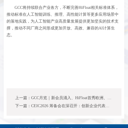
GCC将持续联合产业各方，不断完善HiFloat相关标准体系，
推动标准在人工智能训练、推理、高性能计算等更多应用场景中
的落地实践，为人工智能产业高质量发展提供更加坚实的技术支
撑，推动不同厂商之间形成更加开放、高效、兼容的AI计算生
态。
上一篇：GCC月览｜新会员涌入、HiFloat首秀欧洲、OAII社区半年会将启…GCC六月全速推进
下一篇：CEIC2026 筹备会在深召开：创新企业代表一起定义消费电子新风向