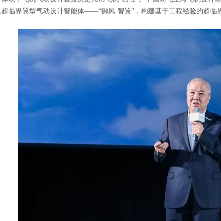
机超临界翼型气动设计智能体——“御风·智翼”，构建基于工程经验的超临