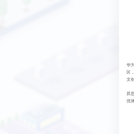
华为
区，
文
昇
优