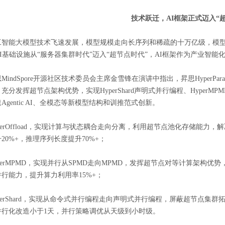
技术跃迁，AI框架正式迈入“
工智能大模型技术飞速发展，模型规模走向长序列和稀疏的十万亿级，模
AI基础设施从“服务器集群时代”迈入“超节点时代”，AI框架作为产业智
MindSpore开源社区技术委员会主席金雪锋在演讲中指出，昇思HyperPa
充分发挥超节点架构优势，实现HyperShard声明式并行编程、HyperMPM
Agentic AI、全模态等新模型结构和训推范式创新。
yperOffload，实现计算与状态耦合走向分离，利用超节点池化存储能
20%+，推理序列长度提升70%+；
yperMPMD，实现并行从SPMD走向MPMD，发挥超节点对等计算架构
并行能力，提升算力利用率15%+；
yperShard，实现从命令式并行编程走向声明式并行编程，屏蔽超节点
并行化改造小于1天，并行策略调优从天级到小时级。