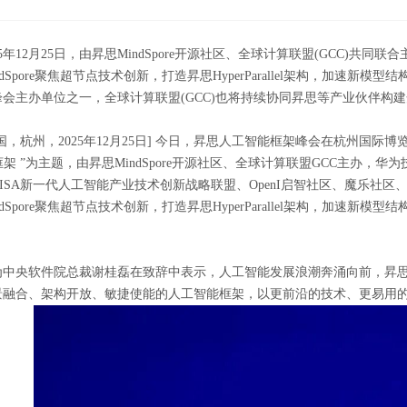
25年12月25日，由昇思MindSpore开源社区、全球计算联盟(GCC)
ndSpore聚焦超节点技术创新，打造昇思HyperParallel架构，加速
峰会主办单位之一，全球计算联盟(GCC)也将持续协同昇思等产业伙伴构
国，杭州，2025年12月25日] 今日，昇思人工智能框架峰会在杭州国际博览
框架 ”为主题，由昇思MindSpore开源社区、全球计算联盟GCC主办，华为技术
ITISA新一代人工智能产业技术创新战略联盟、OpenI启智社区、魔乐
ndSpore聚焦超节点技术创新，打造昇思HyperParallel架构，加速新
为中央软件院总裁谢桂磊在致辞中表示，人工智能发展浪潮奔涌向前，昇思Mi
景融合、架构开放、敏捷使能的人工智能框架，以更前沿的技术、更易用