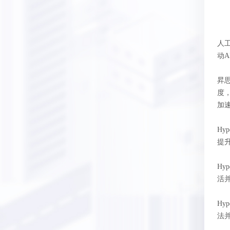
人
动
昇思
度，
加速
H
提升
H
活
H
法