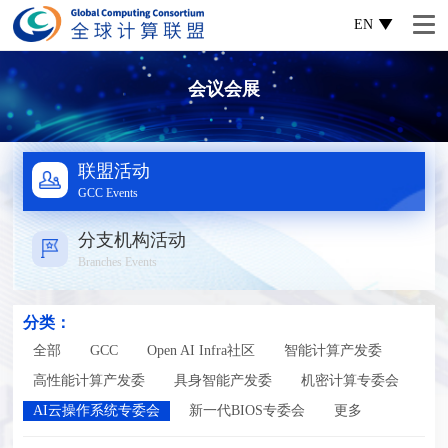
EN
会议会展
联盟活动
GCC Events
分支机构活动
Branches Events
分类：
全部
GCC
Open AI Infra社区
智能计算产发委
高性能计算产发委
具身智能产发委
机密计算专委会
AI云操作系统专委会
新一代BIOS专委会
更多