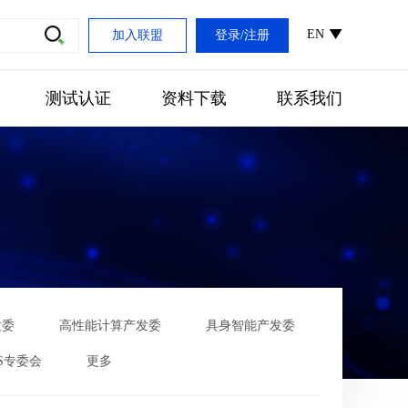
EN
加入联盟
登录
/
注册
测试认证
资料下载
联系我们
发委
高性能计算产发委
具身智能产发委
S专委会
更多