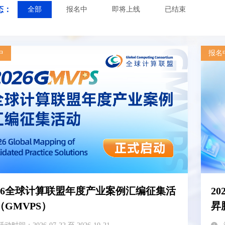
态：
全部
报名中
即将上线
已结束
中
报名
026全球计算联盟年度产业案例汇编征集活
2
（GMVPS）
昇