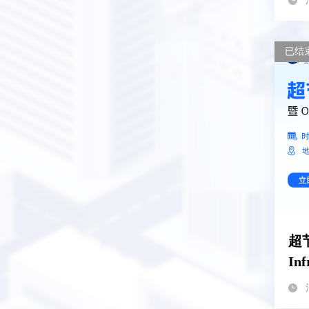
已结
超
I