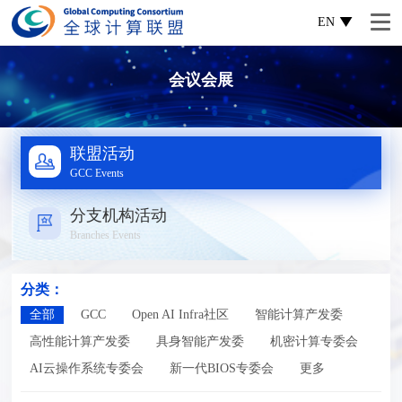
EN
会议会展
联盟活动
GCC Events
分支机构活动
Branches Events
分类：
全部
GCC
Open AI Infra社区
智能计算产发委
高性能计算产发委
具身智能产发委
机密计算专委会
AI云操作系统专委会
新一代BIOS专委会
更多