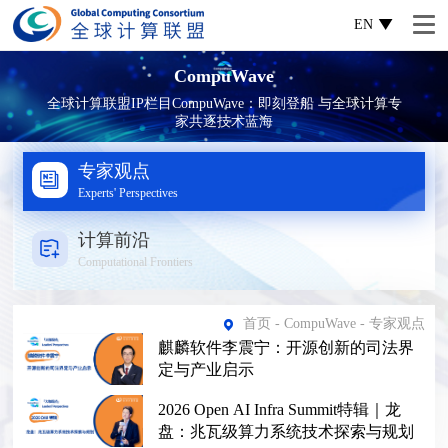
EN
CompuWave
全球计算联盟IP栏目CompuWave：即刻登船 与全球计算专
家共逐技术蓝海
专家观点
Experts' Perspectives
计算前沿
Computational Frontiers
首页
-
CompuWave
- 专家观点
麒麟软件李震宁：开源创新的司法界
定与产业启示
2026 Open AI Infra Summit特辑｜龙
盘：兆瓦级算力系统技术探索与规划