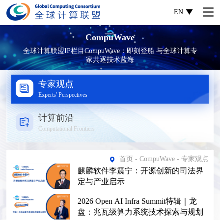
EN
CompuWave
全球计算联盟IP栏目CompuWave：即刻登船 与全球计算专
家共逐技术蓝海
专家观点
Experts' Perspectives
计算前沿
Computational Frontiers
首页
-
CompuWave
- 专家观点
麒麟软件李震宁：开源创新的司法界
定与产业启示
2026 Open AI Infra Summit特辑｜龙
盘：兆瓦级算力系统技术探索与规划