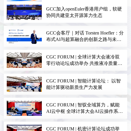
启动、2026 GMVPS正式启动…GCC
GCC加入openEuler香港用户组，软硬
七月全面提速
协同共建亚太开源算力生态
GCC会客厅｜对话 Torsten Hoefler：分
布式AI与超算融合的创新之路与未来
图景
CGC FORUM | 全球计算大会液冷双
零行动论坛成功举办 共推液冷质量零
问题机房零等待
CGC FORUM | 智能计算论坛： 以智
能计算驱动新质生产力发展
CGC FORUM | 智驭全域算力，赋能
AI云中枢 全球计算大会AI云操作系统
论坛在深圳成功举办
CGC FORUM | 机密计算论坛成功举