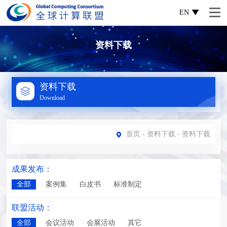
EN
资料下载
资料下载
Download
首页
-
资料下载
- 资料下载
成果发布：
全部
案例集
白皮书
标准制定
联盟活动：
全部
会议活动
会展活动
其它