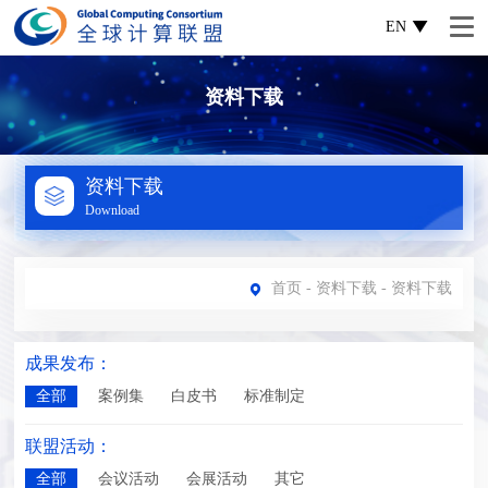
EN
资料下载
资料下载
Download
首页
-
资料下载
- 资料下载
成果发布：
全部
案例集
白皮书
标准制定
联盟活动：
全部
会议活动
会展活动
其它