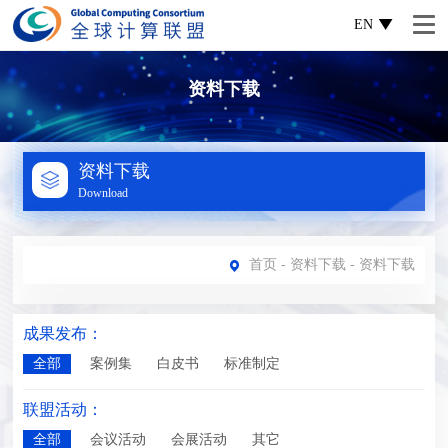
EN
资料下载
资料下载
Download
首页
-
资料下载
- 资料下载
成果发布：
全部
案例集
白皮书
标准制定
联盟活动：
全部
会议活动
会展活动
其它