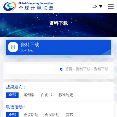
EN
资料下载
资料下载
Download
首页
-
资料下载
- 资料下载
成果发布：
全部
案例集
白皮书
标准制定
联盟活动：
全部
会议活动
会展活动
其它