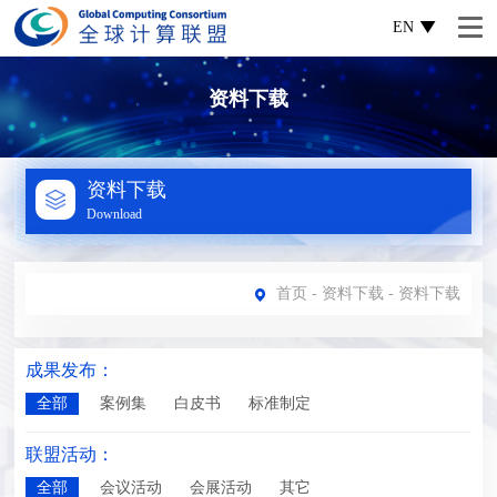
EN
资料下载
资料下载
Download
首页
-
资料下载
- 资料下载
成果发布：
全部
案例集
白皮书
标准制定
联盟活动：
全部
会议活动
会展活动
其它